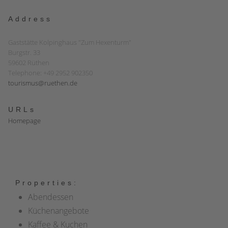
Address
Gaststätte Kolpinghaus "Zum Hexenturm"
Burgstr. 33
59602 Rüthen
Telephone: +49 2952 902350
tourismus@ruethen.de
URLs
Homepage
Properties:
Abendessen
Küchenangebote
Kaffee & Kuchen