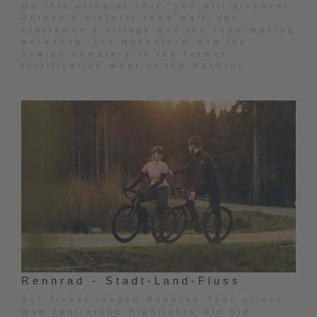
On this circular tour, you will discover
Rüthen's historic town wall, the
craftsmen's village and the rope-making
workshop, the Hexenturm and the
Jewish cemetery in the former
fortification moat at the Hachtor.
Rennrad - Stadt-Land-Fluss
Auf dieser langen Rennrad-Tour erlebt
man zahlreiche Highlights wie die