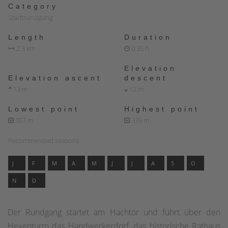
Category
Stadtrundgang
Length
Duration
2.3 km
0:35 h
Elevation
Elevation ascent
descent
13 m
12 m
Lowest point
Highest point
357 m
375 m
Recommended seasons
J
F
M
A
M
J
J
A
S
O
N
D
Der Rundgang startet am Hachtor und führt über den
Hexenturm das Handwerkerdorf, das historische Rathaus