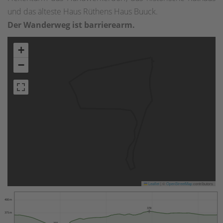
und das älteste Haus Rüthens Haus Buuck.
Der Wanderweg ist barrierearm.
+
−
Leaflet
|
©
OpenStreetMap
contributors
400 m
378
375 m
350