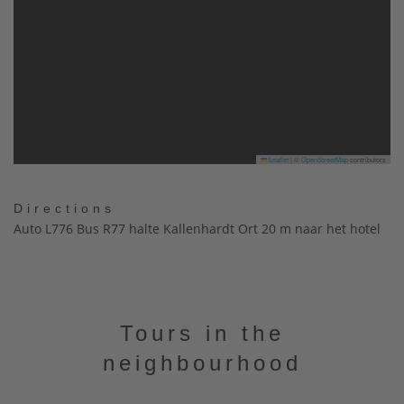
Leaflet
|
©
OpenStreetMap
contributors
Directions
Auto L776 Bus R77 halte Kallenhardt Ort 20 m naar het hotel
Tours in the
neighbourhood