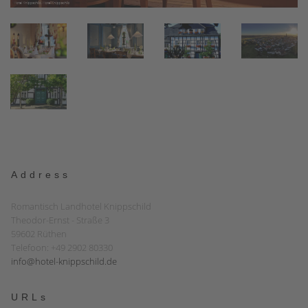
Address
Romantisch Landhotel Knippschild
Theodor-Ernst - Straße 3
59602 Rüthen
Telefoon: +49 2902 80330
info@hotel-knippschild.de
URLs