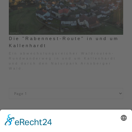
Die "Rabennest-Route" in und um
Kallenhardt
Ein abwechslungsreicher Waldrouten-
Rundwanderweg in und um Kallenhardt
und durch den Naturpark Arnsberger
Wald.