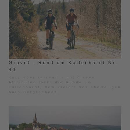
Gravel - Rund um Kallenhardt Nr.
40
Kurz aber reizvoll - mit diesen
Attributen lockt die Runde um
Kallenhardt, dem Zielort des ehemaligen
Auto-Bergrennens.