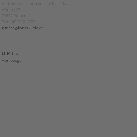
Verkeersopleidingscentrum Kaiserkuhle
Hüding 23
59602 Rüthen
Fax: +49 2952 3959
g.frisse@kaiserkuhle.de
URLs
Homepage