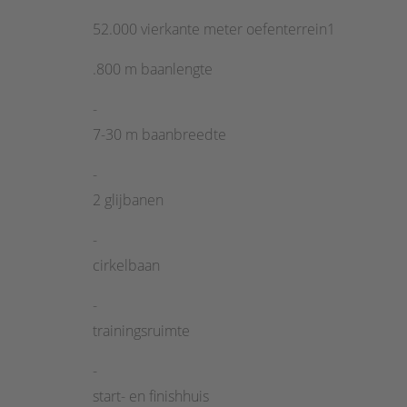
52.000 vierkante meter oefenterrein1
.800 m baanlengte
-
7-30 m baanbreedte
-
2 glijbanen
-
cirkelbaan
-
trainingsruimte
-
start- en finishhuis