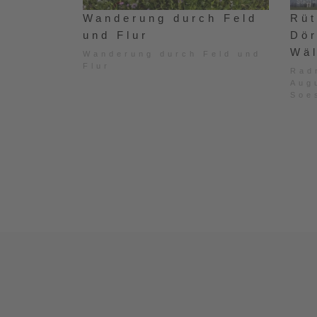
Wanderung durch Feld
Rüt
und Flur
Dör
Wä
Wanderung durch Feld und
Flur
Rad
Aug
Soe