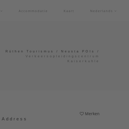
f
Accommodatie
Kaart
Nederlands
Rüthen Tourismus
/
Neusta POIs
/
Verkeersopleidingscentrum
Kaiserkuhle
Merken
Address