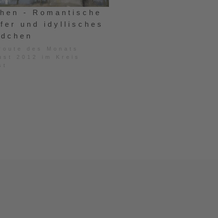
hen - Romantische
fer und idyllisches
ldchen
route des Monats
ust 2012 im Kreis
st