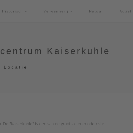
Historisch
Verwennerij
Natuur
Actie
scentrum Kaiserkuhle
| Locatie
. De "Kaiserkuhle" is een van de grootste en modernste