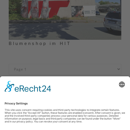
Blumenshop im HIT
Neem contact op met
|
Datenschutz
|
Disclaimer
Touristik-und Stadtmarketing Rüthen
Hochstr. 14
59602
Rüthen