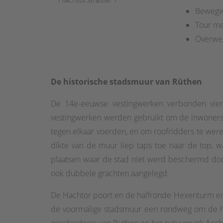
Bewegwi
Tour m
Overwe
De historische stadsmuur van Rüthen
De 14e-eeuwse vestingwerken verbonden vier
vestingwerken werden gebruikt om de inwoners t
tegen elkaar voerden, en om roofridders te wer
dikte van de muur liep taps toe naar de top,
plaatsen waar de stad niet werd beschermd door 
ook dubbele grachten aangelegd.
De Hachtor poort en de halfronde Hexenturm en 
de voormalige stadsmuur een rondweg om de hist
geschiedenis van Rüthen en het natuurpark Ansber