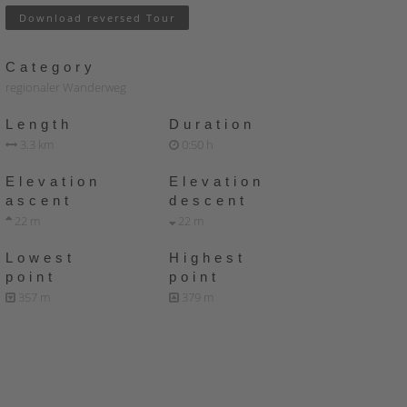
Download reversed Tour
Category
regionaler Wanderweg
Length
Duration
3.3 km
0:50 h
Elevation
Elevation
ascent
descent
22 m
22 m
Lowest
Highest
point
point
357 m
379 m