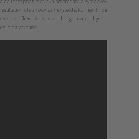
de de inscripties met hun ornamentele symboliek
resultaten, die zij ook samenstelde, kunnen in de
ie en flexibiliteit van de gekozen digitale
es in dit verband.