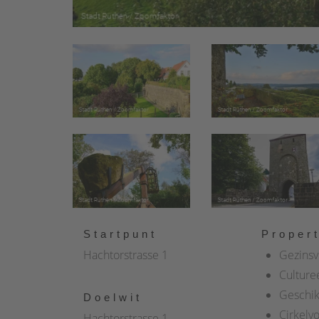
Startpunt
Propert
Hachtorstrasse 1
Gezinsv
Culturee
Geschik
Doelwit
Cirkelv
Hachtorstrasse 1