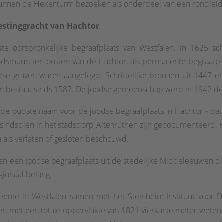
 kunnen de Hexenturm bezoeken als onderdeel van een rondleid
vestinggracht van Hachtor
te oorspronkelijke begraafplaats van Westfalen. In 1625 s
tadsmuur, ten oosten van de Hachtor, als permanente begraafpl
se graven waren aangelegd. Schriftelijke bronnen uit 1447 e
n bestaat sinds 1587. De joodse gemeenschap werd in 1942 door
de oudste naam voor de joodse begraafplaats in Hachtor - da
 sindsdien in het stadsdorp Altenrüthen zijn gedocumenteerd. H
n als verlaten of gesloten beschouwd.
van een Joodse begraafplaats uit de stedelijke Middeleeuwen die
ionaal belang.
eente in Westfalen samen met het Steinheim Instituut voor D
n met een totale oppervlakte van 1821 vierkante meter wetens