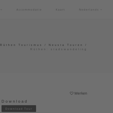
f
Accommodatie
Kaart
Nederlands
Rüthen Tourismus
/
Neusta Touren
/
Rüthen: stadswandeling
Merken
Download
Download Tour