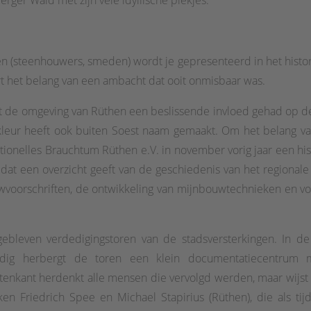
en (steenhouwers, smeden) wordt je gepresenteerd in het his
t het belang van een ambacht dat ooit onmisbaar was.
 de omgeving van Rüthen een beslissende invloed gehad op de 
 kleur heeft ook buiten Soest naam gemaakt. Om het belang va
tionelles Brauchtum Rüthen e.V. in november vorig jaar een h
dat een overzicht geeft van de geschiedenis van het regional
ouwvoorschriften, de ontwikkeling van mijnbouwtechnieken en 
gebleven verdedigingstoren van de stadsversterkingen. In
dig herbergt de toren een klein documentatiecentrum m
tenkant herdenkt alle mensen die vervolgd werden, maar wijst
en Friedrich Spee en Michael Stapirius (Rüthen), die als t