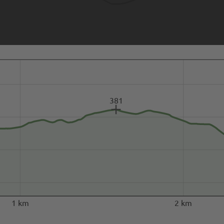
381
1 km
2 km