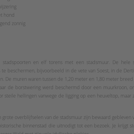
jzering
et hond
gend zonnig
 stadspoorten en elf torens met een stadsmuur. De hele
e beschermen, bijvoorbeeld in de vete van Soest, in de Dertig
en. De muren waren tussen de 1,20 meter en 1,80 meter breed
 waar de borstwering werd beschermd door een muurkroon, on
steile hellingen vanwege de ligging op een heuveltop, maar zi
grote overblijfselen van de stadsmuur zijn bewaard gebleven 
orische binnenstad die uitnodigt tot een bezoek. Je krijgt s
ger Wald met zijn vele idyllische plekjes.