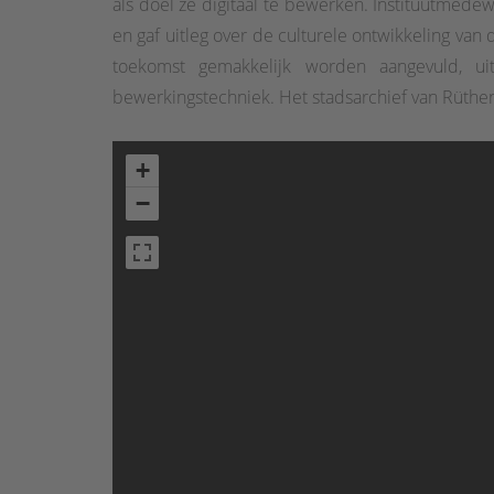
als doel ze digitaal te bewerken. Instituutmed
en gaf uitleg over de culturele ontwikkeling van
toekomst gemakkelijk worden aangevuld, uit
bewerkingstechniek. Het stadsarchief van Rüthen 
+
−