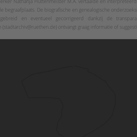
ewerker Nathanja Hüttenmeister M.A. vertaalde en interpreteer
 de begraafplaats. De biografische en genealogische onderzoeks
gebreid en eventueel gecorrigeerd dankzij de transparant
(stadtarchiv@ruethen.de) ontvangt graag informatie of suggesti