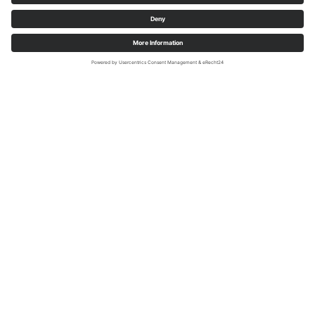
Het unieke zandsteen, bekend als Rüthen
Grünsandstein, domineert het stadsbeeld en heeft de
stad zijn speciale karakter gegeven. Of het nu gaat om
de stadsmuur, het middeleeuwse Hachtor of het oude
stadhuis, de bezienswaardigheden van de stad zijn
evenzeer door deze steen gevormd als het landschap
zelf. Belangrijke steenhouwers bewerkten de steen,
die daarom eeuwenlang een belangrijk handelsartikel