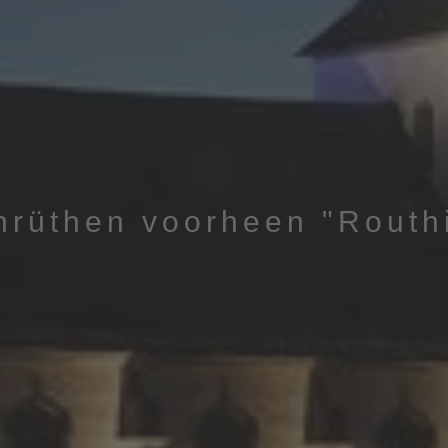
nrüthen voorheen "Routh