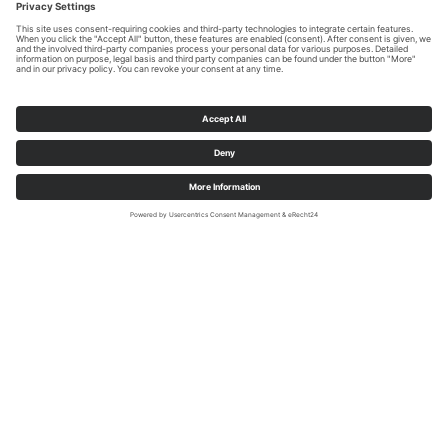
De kapelparochie Nettelstädt behoorde eeuwenlang
tot de parochie Altenrüthen, maar werd pas in 1899
toegewezen aan de parochie Hoinkhausen. Op dat