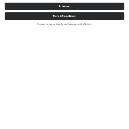
Der Wasserturm (35 m) überragt das Möhnetal und
steht am höchsten Punkt der Rüthener Oberstadt (386
m ü. NN.). Von einer besteigbaren Aussichtsplattform
(29 m) bietet er herrliche Weitblicke auf den
Haarstrang, die Höhen des Briloner und Arnsberger
Waldes und die Ebene des Bürener Landes.
Die Plattform des Wasserturmes an der Stadtmauer ist
ganzjährig geöffnet.