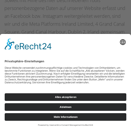
Soweit mit Hilfe des hier beschriebenen Tools
personenbezogene Daten auf unserer Website erfasst und
an Facebook bzw. Instagram weitergeleitet werden, sind
wir und die Meta Platforms Ireland Limited, 4 Grand Canal
Square, Grand Canal Harbour, Dublin 2, Irland gemeinsam
für diese Datenverarbeitung verantwortlich (Art. 26
DSGVO). Die gemeinsame Verantwortlichkeit beschränkt
sich dabei ausschließlich auf die Erfassung der Daten und
deren Weitergabe an Facebook bzw. Instagram. Die nach
der Weiterleitung erfolgende Verarbeitung durch
Facebook bzw. Instagram ist nicht Teil der gemeinsamen
Verantwortung. Die uns gemeinsam obliegenden
Verpflichtungen wurden in einer Vereinbarung über
gemeinsame Verarbeitung festgehalten. Den Wortlaut der
Vereinbarung finden Sie
unter:
.
https://www.facebook.com/legal/controller_addendum
Laut dieser Vereinbarung sind wir für die Erteilung der