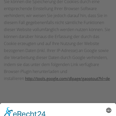
Sie können die Speicherung der Cookies durch eine
entsprechende Einstellung Ihrer Browser-Software
verhindern; wir weisen Sie jedoch darauf hin, dass Sie in
diesem Fall gegebenenfalls nicht sämtliche Funktionen
dieser Website vollumfänglich werden nutzen können. Sie
können darüber hinaus die Erfassung der durch das
Cookie erzeugten und auf Ihre Nutzung der Website
bezogenen Daten (inkl. Ihrer IP-Adresse) an Google sowie
die Verarbeitung dieser Daten durch Google verhindern,
indem sie das unter dem folgenden Link verfügbare
Browser-Plugin herunterladen und
installieren
.
http://tools.google.com/dlpage/gaoptout?hl=de