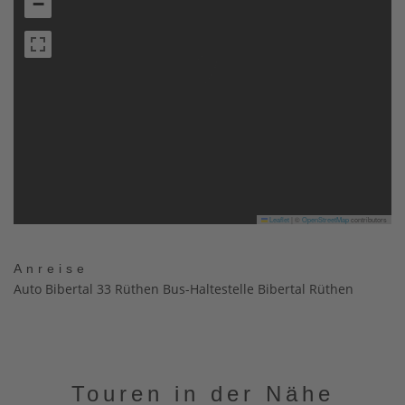
−
Leaflet
|
©
OpenStreetMap
contributors
Anreise
Auto Bibertal 33 Rüthen Bus-Haltestelle Bibertal Rüthen
Touren in der Nähe