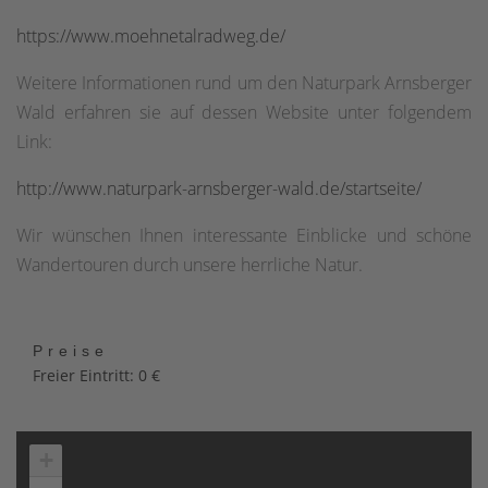
https://www.moehnetalradweg.de/
Weitere Informationen rund um den Naturpark Arnsberger
Wald erfahren sie auf dessen Website unter folgendem
Link:
http://www.naturpark-arnsberger-wald.de/startseite/
Wir wünschen Ihnen interessante Einblicke und schöne
Wandertouren durch unsere herrliche Natur.
Preise
Freier Eintritt: 0 €
+