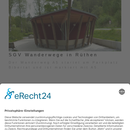
SGV Wanderwege in Rüthen
Der Wanderweg A5 startet am Parkplatz
Bibertal und ist markiert mit A5.
Kontakt
|
Datenschutz
|
Haftungsausschluss