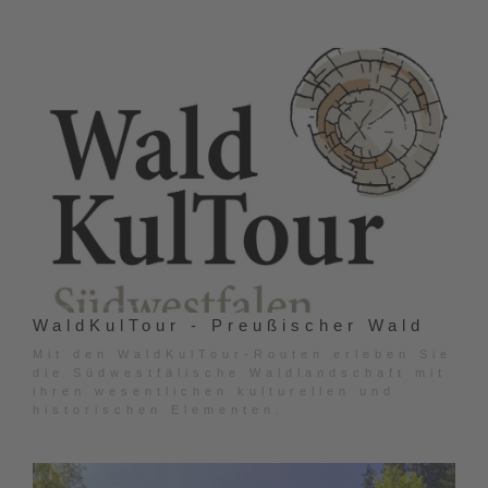
WaldKulTour - Preußischer Wald
Mit den WaldKulTour-Routen erleben Sie
die Südwestfälische Waldlandschaft mit
ihren wesentlichen kulturellen und
historischen Elementen.