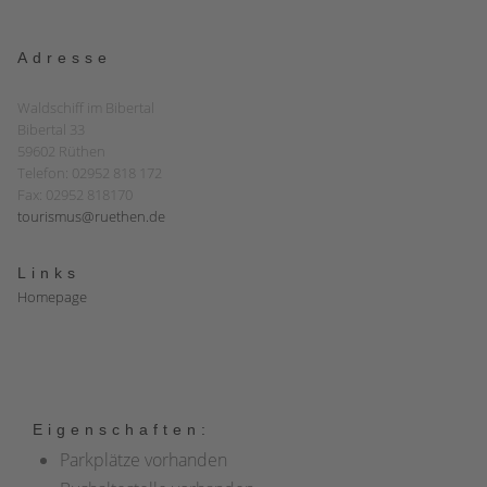
Adresse
Waldschiff im Bibertal
Bibertal 33
59602 Rüthen
Telefon: 02952 818 172
Fax: 02952 818170
tourismus@ruethen.de
Links
Homepage
Eigenschaften:
Parkplätze vorhanden