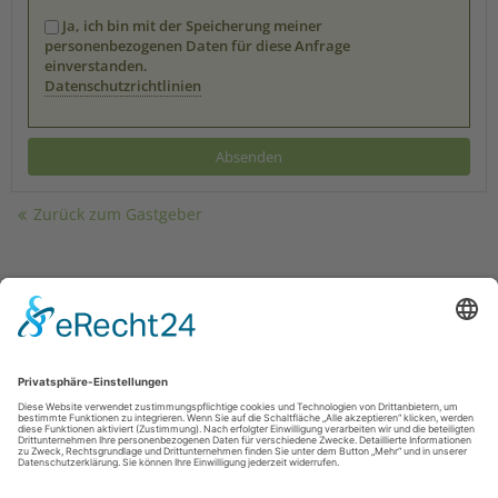
Ja, ich bin mit der Speicherung meiner
personenbezogenen Daten für diese Anfrage
einverstanden.
Datenschutzrichtlinien
Zurück zum Gastgeber
Kontakt
|
Impressum
|
Datenschutz
|
Drucken
powered by Holidu Smart Destination
Kontakt
|
Datenschutz
|
Haftungsausschluss
Touristik-und Stadtmarketing Rüthen
Hochstr. 14
59602
Rüthen