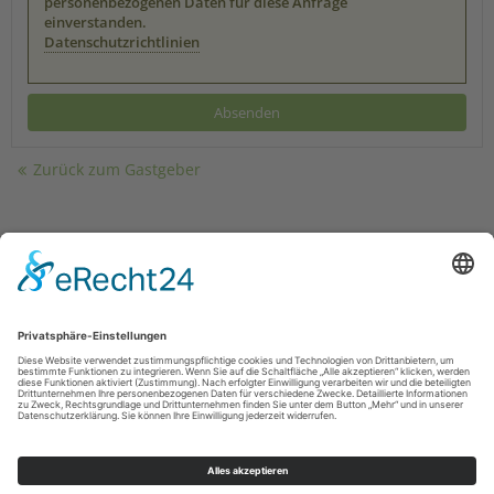
personenbezogenen Daten für diese Anfrage
einverstanden.
Datenschutzrichtlinien
Zurück zum Gastgeber
Kontakt
|
Impressum
|
Datenschutz
|
Drucken
powered by Holidu Smart Destination
Kontakt
|
Datenschutz
|
Haftungsausschluss
Touristik-und Stadtmarketing Rüthen
Hochstr. 14
59602
Rüthen
E: tourismus@ruethen.de