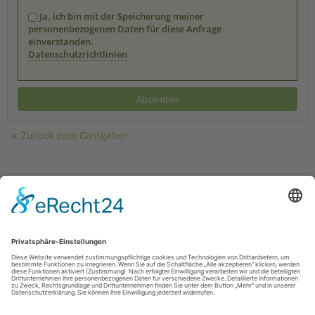
Ja, ich bin mit der Speicherung meiner
personenbezogenen Daten für diese Anfrage
einverstanden.
Datenschutzrichtlinien
Zurück zum Gastgeber
Kontakt
|
Impressum
|
Datenschutz
|
Drucken
powered by Holidu Smart Destination
Kontakt
|
Datenschutz
|
Haftungsausschluss
Touristik-und Stadtmarketing Rüthen
Hochstr. 14
59602
Rüthen