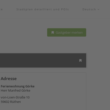
te
Stadtplan detailliert und POIs
Deutsch
Gastgeber merken
Adresse
Ferienwohnung Görke
Herr Manfred Görke
von-Loen-Straße 10
59602
Rüthen