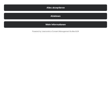
Die Stadt Rüthen bietet, in Kooperation mit dem
Naturpark Arnsberger Wald, naturinteressierten
Gruppen, Schulklassen, Kindergärten etc. die
Möglichkeit, den Lebensraum Wald mit anderen
Augen und aus anderen Blickwinkeln wahrzunehmen.
Dem Besucher werden komplexe, ökologische